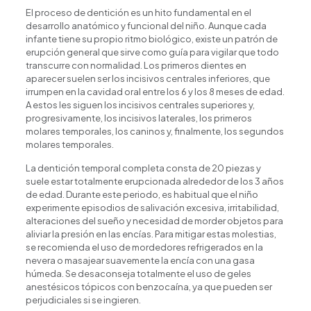
El proceso de dentición es un hito fundamental en el
desarrollo anatómico y funcional del niño. Aunque cada
infante tiene su propio ritmo biológico, existe un patrón de
erupción general que sirve como guía para vigilar que todo
transcurre con normalidad. Los primeros dientes en
aparecer suelen ser los incisivos centrales inferiores, que
irrumpen en la cavidad oral entre los 6 y los 8 meses de edad.
A estos les siguen los incisivos centrales superiores y,
progresivamente, los incisivos laterales, los primeros
molares temporales, los caninos y, finalmente, los segundos
molares temporales.
La dentición temporal completa consta de 20 piezas y
suele estar totalmente erupcionada alrededor de los 3 años
de edad. Durante este periodo, es habitual que el niño
experimente episodios de salivación excesiva, irritabilidad,
alteraciones del sueño y necesidad de morder objetos para
aliviar la presión en las encías. Para mitigar estas molestias,
se recomienda el uso de mordedores refrigerados en la
nevera o masajear suavemente la encía con una gasa
húmeda. Se desaconseja totalmente el uso de geles
anestésicos tópicos con benzocaína, ya que pueden ser
perjudiciales si se ingieren.