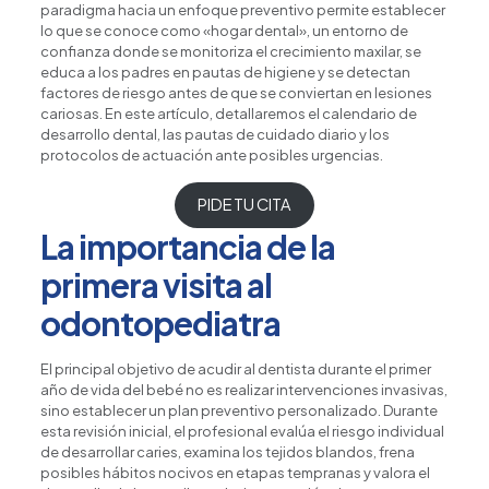
paradigma hacia un enfoque preventivo permite establecer
lo que se conoce como «hogar dental», un entorno de
confianza donde se monitoriza el crecimiento maxilar, se
educa a los padres en pautas de higiene y se detectan
factores de riesgo antes de que se conviertan en lesiones
cariosas. En este artículo, detallaremos el calendario de
desarrollo dental, las pautas de cuidado diario y los
protocolos de actuación ante posibles urgencias.
PIDE TU CITA
La importancia de la
primera visita al
odontopediatra
El principal objetivo de acudir al dentista durante el primer
año de vida del bebé no es realizar intervenciones invasivas,
sino establecer un plan preventivo personalizado. Durante
esta revisión inicial, el profesional evalúa el riesgo individual
de desarrollar caries, examina los tejidos blandos, frena
posibles hábitos nocivos en etapas tempranas y valora el