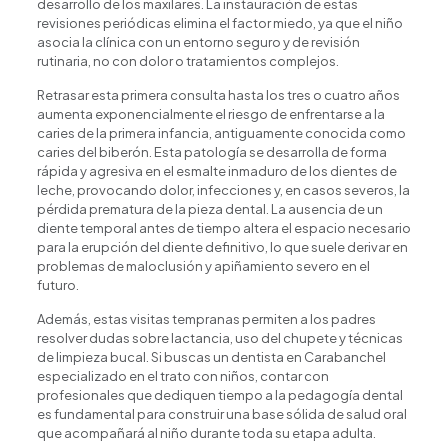
desarrollo de los maxilares. La instauración de estas
revisiones periódicas elimina el factor miedo, ya que el niño
asocia la clínica con un entorno seguro y de revisión
rutinaria, no con dolor o tratamientos complejos.
Retrasar esta primera consulta hasta los tres o cuatro años
aumenta exponencialmente el riesgo de enfrentarse a la
caries de la primera infancia, antiguamente conocida como
caries del biberón. Esta patología se desarrolla de forma
rápida y agresiva en el esmalte inmaduro de los dientes de
leche, provocando dolor, infecciones y, en casos severos, la
pérdida prematura de la pieza dental. La ausencia de un
diente temporal antes de tiempo altera el espacio necesario
para la erupción del diente definitivo, lo que suele derivar en
problemas de maloclusión y apiñamiento severo en el
futuro.
Además, estas visitas tempranas permiten a los padres
resolver dudas sobre lactancia, uso del chupete y técnicas
de limpieza bucal. Si buscas un dentista en Carabanchel
especializado en el trato con niños, contar con
profesionales que dediquen tiempo a la pedagogía dental
es fundamental para construir una base sólida de salud oral
que acompañará al niño durante toda su etapa adulta.