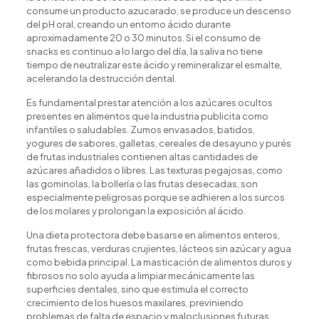
consume un producto azucarado, se produce un descenso
del pH oral, creando un entorno ácido durante
aproximadamente 20 o 30 minutos. Si el consumo de
snacks es continuo a lo largo del día, la saliva no tiene
tiempo de neutralizar este ácido y remineralizar el esmalte,
acelerando la destrucción dental.
Es fundamental prestar atención a los azúcares ocultos
presentes en alimentos que la industria publicita como
infantiles o saludables. Zumos envasados, batidos,
yogures de sabores, galletas, cereales de desayuno y purés
de frutas industriales contienen altas cantidades de
azúcares añadidos o libres. Las texturas pegajosas, como
las gominolas, la bollería o las frutas desecadas, son
especialmente peligrosas porque se adhieren a los surcos
de los molares y prolongan la exposición al ácido.
Una dieta protectora debe basarse en alimentos enteros,
frutas frescas, verduras crujientes, lácteos sin azúcar y agua
como bebida principal. La masticación de alimentos duros y
fibrosos no solo ayuda a limpiar mecánicamente las
superficies dentales, sino que estimula el correcto
crecimiento de los huesos maxilares, previniendo
problemas de falta de espacio y maloclusiones futuras.