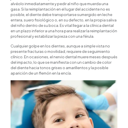
alvéolo inmediatamente y pedir al niño que muerda una
gasa. Si la reimplantación en el lugar del accidente no es
posible, el diente debe transportarse sumergido en leche
entera, suero fisiológico o, en su defecto, en la propia saliva
del niño dentro de su boca. Es vital llegar a la clínica dental
en un plazo inferior a una hora para realizar la reimplantación
profesional y estabilizar la pieza con una férula.
Cualquier golpe en los dientes, aunque a simple vista no
presente fracturas o movilidad, requiere de seguimiento
clínico. En ocasiones, el nervio dental muere meses después
del impacto, lo que se manifiesta con un cambio de color
del diente hacia tonos grises o amarillentos y la posible
aparición de un flemón en la encía.