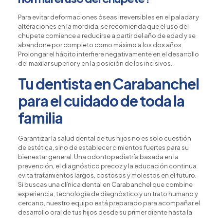
Para evitar deformaciones óseas irreversibles en el paladar y
alteraciones en la mordida, se recomienda que el uso del
chupete comience a reducirse a partir del año de edad y se
abandone por completo como máximo a los dos años.
Prolongar el hábito interfiere negativamente en el desarrollo
del maxilar superior y en la posición de los incisivos.
Tu dentista en Carabanchel
para el cuidado de toda la
familia
Garantizar la salud dental de tus hijos no es solo cuestión
de estética, sino de establecer cimientos fuertes para su
bienestar general. Una odontopediatría basada en la
prevención, el diagnóstico precoz y la educación continua
evita tratamientos largos, costosos y molestos en el futuro.
Si buscas una clínica dental en Carabanchel que combine
experiencia, tecnología de diagnóstico y un trato humano y
cercano, nuestro equipo está preparado para acompañar el
desarrollo oral de tus hijos desde su primer diente hasta la