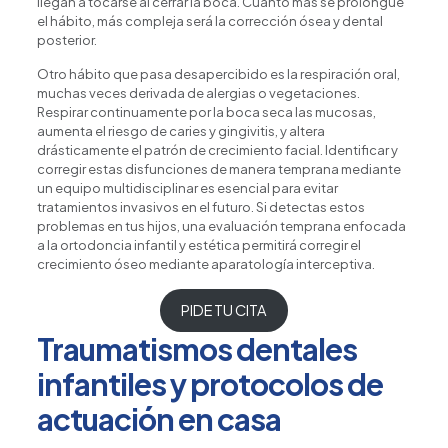
llegan a tocarse al cerrar la boca. Cuanto más se prolongue
el hábito, más compleja será la corrección ósea y dental
posterior.
Otro hábito que pasa desapercibido es la respiración oral,
muchas veces derivada de alergias o vegetaciones.
Respirar continuamente por la boca seca las mucosas,
aumenta el riesgo de caries y gingivitis, y altera
drásticamente el patrón de crecimiento facial. Identificar y
corregir estas disfunciones de manera temprana mediante
un equipo multidisciplinar es esencial para evitar
tratamientos invasivos en el futuro. Si detectas estos
problemas en tus hijos, una evaluación temprana enfocada
a la
ortodoncia infantil y estética
permitirá corregir el
crecimiento óseo mediante aparatología interceptiva.
PIDE TU CITA
Traumatismos dentales
infantiles y protocolos de
actuación en casa