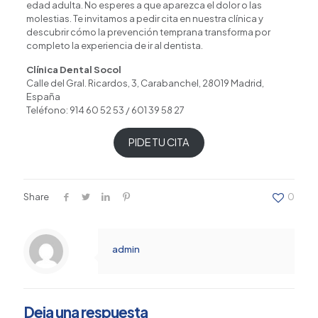
edad adulta. No esperes a que aparezca el dolor o las
molestias. Te invitamos a
pedir cita en nuestra clínica
y
descubrir cómo la prevención temprana transforma por
completo la experiencia de ir al dentista.
Clínica Dental Socol
Calle del Gral. Ricardos, 3, Carabanchel, 28019 Madrid,
España
Teléfono: 914 60 52 53 / 601 39 58 27
PIDE TU CITA
Share
0
admin
Deja una respuesta