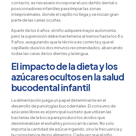
contacto, es necesario incorporar el uso de hilo dental o
posicionadores infantiles para limpiar las zonas
interproximales, donde el cepillo no llega y se inician gran
parte de las caries ocultas.
A partir de los 6 años, el niño adquiere mayor autonomía,
pero la supervisión debe mantenerse al menos hasta los 8 o
9 años, asegurando que la técnica es correcta y que el
cepillado dura los dos minutos recomendados, abarcando
todas las caras de los dientes y la lengua.
El impacto de la dieta y los
azúcares ocultos en la salud
bucodental infantil
La alimentación juega un papel determinante en el
desarrollo de patologías bucodentales. El consumo de
azúcares libres es el principal sustrato que utilizan las
bacterias de la boca para producir los ácidos que
desmineralizan el esmalte y provocan la caries. No solo
importa la cantidad de azúcar ingerido, sino la frecuencia y
la consistencia de los alimentos. Cada vez que el niño