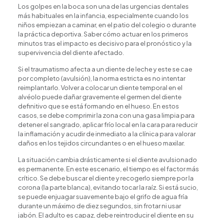
Los golpes en la boca son una de las urgencias dentales
más habituales en la infancia, especialmente cuando los
niños empiezan a caminar, en el patio del colegio o durante
la práctica deportiva. Saber cómo actuar en los primeros
minutos tras el impacto es decisivo para el pronóstico y la
supervivencia del diente afectado.
Si el traumatismo afecta a un diente de leche y este se cae
por completo (avulsión), la norma estricta es no intentar
reimplantarlo. Volver a colocar un diente temporal en el
alvéolo puede dañar gravemente el germen del diente
definitivo que se está formando en el hueso. En estos
casos, se debe comprimir la zona con una gasa limpia para
detener el sangrado, aplicar frío local en la cara para reducir
la inflamación y acudir de inmediato a la clínica para valorar
daños en los tejidos circundantes o en el hueso maxilar.
La situación cambia drásticamente si el diente avulsionado
es permanente. En este escenario, el tiempo es el factor más
crítico. Se debe buscar el diente y recogerlo siempre por la
corona (la parte blanca), evitando tocar la raíz. Si está sucio,
se puede enjuagar suavemente bajo el grifo de agua fría
durante un máximo de diez segundos, sin frotar ni usar
jabón. El adulto es capaz, debe reintroducir el diente en su