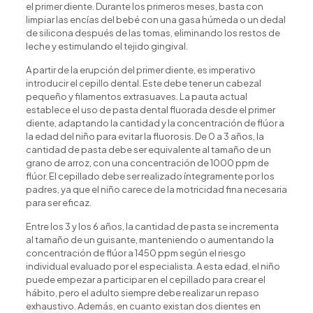
el primer diente. Durante los primeros meses, basta con
limpiar las encías del bebé con una gasa húmeda o un dedal
de silicona después de las tomas, eliminando los restos de
leche y estimulando el tejido gingival.
A partir de la erupción del primer diente, es imperativo
introducir el cepillo dental. Este debe tener un cabezal
pequeño y filamentos extrasuaves. La pauta actual
establece el uso de pasta dental fluorada desde el primer
diente, adaptando la cantidad y la concentración de flúor a
la edad del niño para evitar la fluorosis. De 0 a 3 años, la
cantidad de pasta debe ser equivalente al tamaño de un
grano de arroz, con una concentración de 1000 ppm de
flúor. El cepillado debe ser realizado íntegramente por los
padres, ya que el niño carece de la motricidad fina necesaria
para ser eficaz.
Entre los 3 y los 6 años, la cantidad de pasta se incrementa
al tamaño de un guisante, manteniendo o aumentando la
concentración de flúor a 1450 ppm según el riesgo
individual evaluado por el especialista. A esta edad, el niño
puede empezar a participar en el cepillado para crear el
hábito, pero el adulto siempre debe realizar un repaso
exhaustivo. Además, en cuanto existan dos dientes en