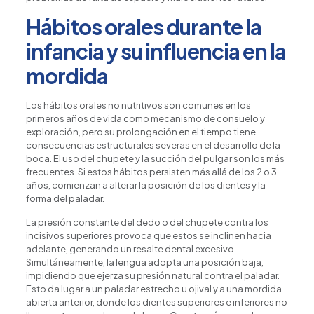
Hábitos orales durante la
infancia y su influencia en la
mordida
Los hábitos orales no nutritivos son comunes en los
primeros años de vida como mecanismo de consuelo y
exploración, pero su prolongación en el tiempo tiene
consecuencias estructurales severas en el desarrollo de la
boca. El uso del chupete y la succión del pulgar son los más
frecuentes. Si estos hábitos persisten más allá de los 2 o 3
años, comienzan a alterar la posición de los dientes y la
forma del paladar.
La presión constante del dedo o del chupete contra los
incisivos superiores provoca que estos se inclinen hacia
adelante, generando un resalte dental excesivo.
Simultáneamente, la lengua adopta una posición baja,
impidiendo que ejerza su presión natural contra el paladar.
Esto da lugar a un paladar estrecho u ojival y a una mordida
abierta anterior, donde los dientes superiores e inferiores no