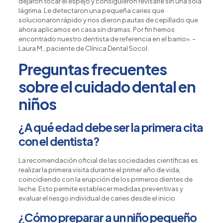
dejaron tocar el espejo y consiguieron revisarle sin una sola
lágrima. Le detectaron una pequeña caries que
solucionaron rápido y nos dieron pautas de cepillado que
ahora aplicamos en casa sin dramas. Por fin hemos
encontrado nuestro dentista de referencia en el barrio». –
Laura M., paciente de Clínica Dental Socol.
Preguntas frecuentes
sobre el cuidado dental en
niños
¿A qué edad debe ser la primera cita
con el dentista?
La recomendación oficial de las sociedades científicas es
realizar la primera visita durante el primer año de vida,
coincidiendo con la erupción de los primeros dientes de
leche. Esto permite establecer medidas preventivas y
evaluar el riesgo individual de caries desde el inicio.
¿Cómo preparar a un niño pequeño