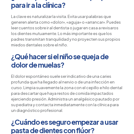
para ir a la clínica?
La clave es naturalizar la visita. Evita usar palabras que
generen alerta como «dolor», «aguja» o «arrancar». Puedes
leer cuentos sobre ir al dentista o jugar en casa a revisaros
los dientes mutuamente. Lo más importante es que los
padres transmitan tranquilidad y no proyecten sus propios
miedos dentales sobre el niño.
¿Qué hacer si el niño se queja de
dolor de muelas?
El dolor espontáneo suele ser indicativo de una caries
profunda que ha llegado al nervio o de una infección en
curso. Limpia suavemente la zona con el cepillo e hilo dental
para descartar que haya restos de comida impactados
ejerciendo presión. Administra un analgésico pautado por
su pediatra y contacta inmediatamente con la clínica para
un diagnóstico profesional.
¿Cuándo es seguro empezar a usar
pasta de dientes con flúor?