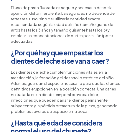
El uso de pasta fluorada es seguro y necesario desde la
aparición del primer diente. La seguridad no depende de
retrasar su uso, sino de utilizar la cantidad exacta
recomendada según la edad del niño (tamaño grano de
arroz hasta los 3 años y tamaño guisante hasta los 6) y
emplear las concentraciones de partes por millón (ppm)
adecuadas.
¿Por qué hay que empastar los
dientes de leche si se van a caer?
Los dientes de leche cumplen funciones vitales en la
masticación, la fonación y el desarrollo estético del niño.
Además, guardan el espacio necesario para que los dientes
definitivos erupcionen en la posición correcta. Una caries
no tratada en un diente temporal provoca dolor,
infecciones que pueden dañar el diente permanente
subyacente y la pérdida prematura de la pieza, generando
problemas severos de espacio en la boca.
¿Hasta qué edad se considera
normal el uso del chupete?