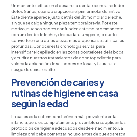
Un momento crítico en el desarrollo dental ocurre alrededor
de los 6 años, cuando erupciona el primer molar definitivo.
Este diente aparece justo detrás del último molar de leche,
sin que se caiga ninguna pieza temporal previa. Por este
motivo, muchos padres confunden este molar permanente
con un diente de leche y descuidan su higiene, lo que lo
convierte en una de las piezas más propensas a sufrir caries
profundas. Conocer esta cronología es vital para
intensificar el cepillado en las zonas posteriores de la boca
y acudir a
nuestros tratamientos de odontopediatría
para
valorar la aplicación de selladores de fosas y fisuras si el
riesgo de caries es alto.
Prevención de caries y
rutinas de higiene en casa
según la edad
La caries es la enfermedad crónica más prevalente en la
infancia, pero es completamente prevenible si se aplican los
protocolos de higiene adecuados desde el nacimiento. La
limpieza oral debe comenzar incluso antes de que aparezca