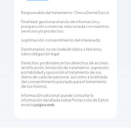
Responsable del tratamiento: Clinica Dental Socol
Finalidad: gestionar el envío de información y
prospección comercial, relacionada con nuestros
servicios y/o productos.
Legitimación: consentimiento del interesado.
Destinatarios: no se cederán datos a terceros,
salvo obligación legal.
Derechos: podrá ejercer los derechos de acceso,
rectificación, limitación de tratamiento, supresión,
portabilidad y oposición al tratamiento de sus
datos de carácter personal, así como a la retirada
del consentimiento prestado para el tratamiento
de los mismos.
Información adicional: puede consultar la
información detallada sobre Protección de Datos
en esta
página web
.