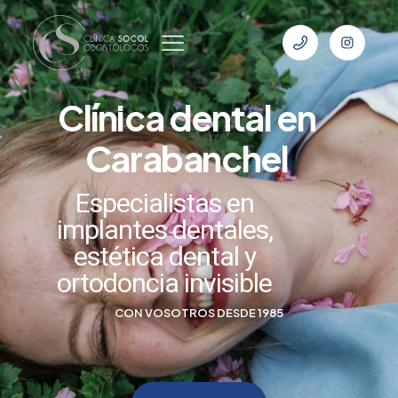
Clínica dental en
Carabanchel
Especialistas en
implantes dentales,
estética dental y
ortodoncia invisible
CON VOSOTROS DESDE 1985