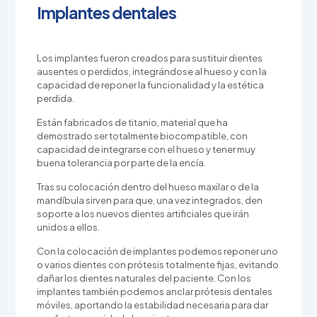
Implantes dentales
Los implantes fueron creados para sustituir dientes
ausentes o perdidos, integrándose al hueso y con la
capacidad de reponer la funcionalidad y la estética
perdida.
Están fabricados de titanio, material que ha
demostrado ser totalmente biocompatible, con
capacidad de integrarse con el hueso y tener muy
buena tolerancia por parte de la encía.
Tras su colocación dentro del hueso maxilar o de la
mandíbula sirven para que, una vez integrados, den
soporte a los nuevos dientes artificiales que irán
unidos a ellos.
Con la colocación de implantes podemos reponer uno
o varios dientes con prótesis totalmente fijas, evitando
dañar los dientes naturales del paciente.
Con los
implantes también podemos anclar prótesis dentales
móviles, aportando la estabilidad necesaria para dar